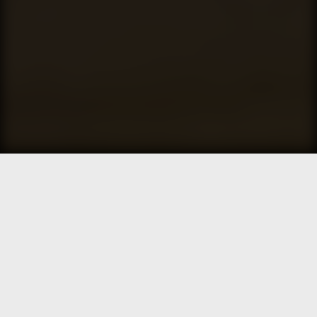
Compartilhe:
A Arte de Contar Histórias
Dentre todas as tradições que a humanidade
possui, uma das mais antigas é a Contação de
Histórias. Desde a Grécia Antiga, quando os Aedos
e os Rapsodos se encarregavam de cantar os