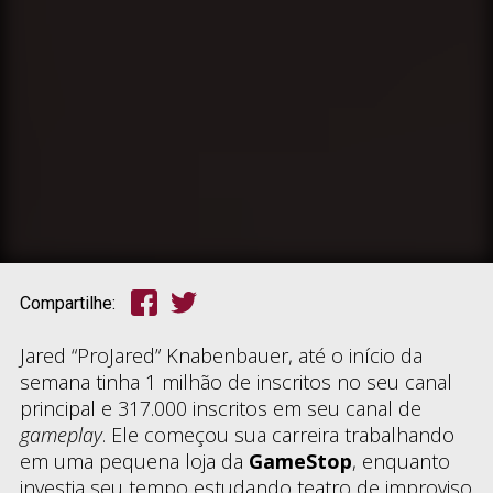
Compartilhe:
Jared “ProJared” Knabenbauer, até o início da
semana tinha 1 milhão de inscritos no seu canal
principal e 317.000 inscritos em seu canal de
gameplay
. Ele começou sua carreira trabalhando
em uma pequena loja da
GameStop
, enquanto
investia seu tempo estudando teatro de improviso