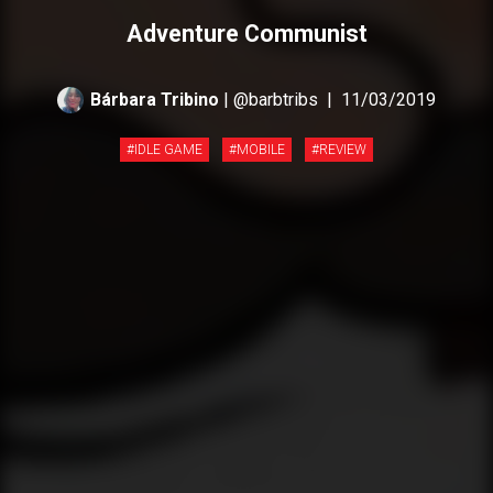
Adventure Communist
Bárbara Tribino
| @barbtribs
|
11/03/2019
#IDLE GAME
#MOBILE
#REVIEW